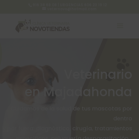
916 38 68 08 | URGENCIAS 606 23 19 12
veternovo@hotmail.com
Veterinario
en Majadahonda
Cuidamos de la salud de tus mascotas por
dentro
y por fuera: diagnóstico, cirugía, tratamientos
específicos, peluquería,desparasitación…