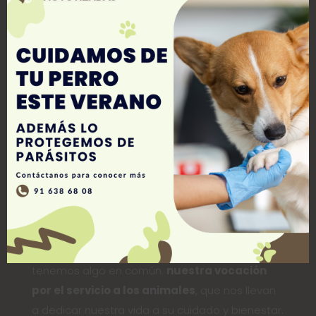
Nuestro excelente equipo de profesionales,
tanto
veterinarios
como expertos en
enfermería veterinaria, estética y
peluquería
, además de contar con una gran
experiencia, se encuentran en constante
formación. Todo ello para incorporar entre
nuestros servicios las más novedosas
técnicas
de diagnóstico, intervención y tratamiento
para hacer de nuestra clínica veterinaria en
Majadahonda tu centro veterinario de
referencia.
Todos los integrantes de nuestro equipo
tenemos algo en común:
nuestra vocación
por el servicio a los animales
, que nos llevan
a dedicar nuestra vida a su cuidado y bienestar.