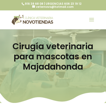
916 38 68 08 | URGENCIAS 606 23 19 12
veternovo@hotmail.com
Cirugía veterinaria
para mascotas en
Majadahonda